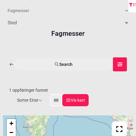
F
Fagmesser
Sted
Fagmesser
Search
1
oppføringer funnet
Sorter Etter
Vis kart
+
−