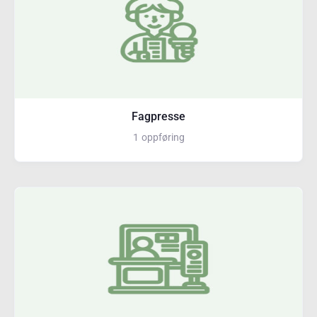
Fagpresse
1
oppføring