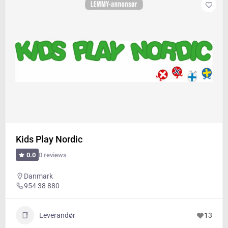
Kids Play Nordic
0 reviews
0.0
Danmark
954 38 880
Leverandør
13