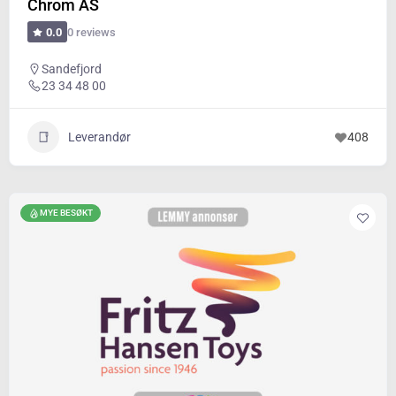
Chrom AS
0 reviews
0.0
Sandefjord
23 34 48 00
Leverandør
408
MYE BESØKT