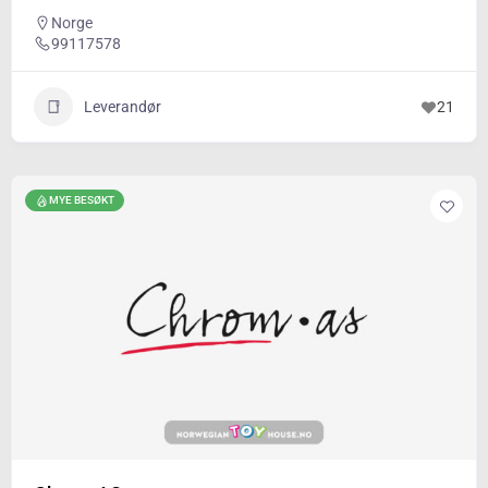
Norge
99117578
Leverandør
21
MYE BESØKT