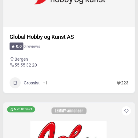
Global Hobby og Kunst AS
0 reviews
0.0
Bergen
55 55 32 20
Grossist
+1
223
MYE BESØKT