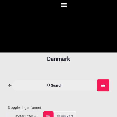
Danmark
Search
3
oppføringer funnet
Sorter Etter
Vis kart